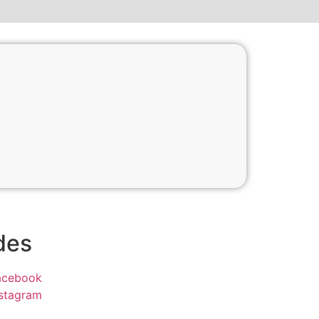
des
acebook
nstagram