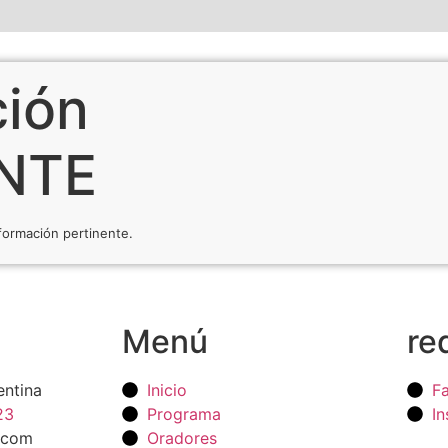
ción
NTE
formación pertinente.
Menú
re
entina
Inicio
F
23
Programa
I
0.com
Oradores