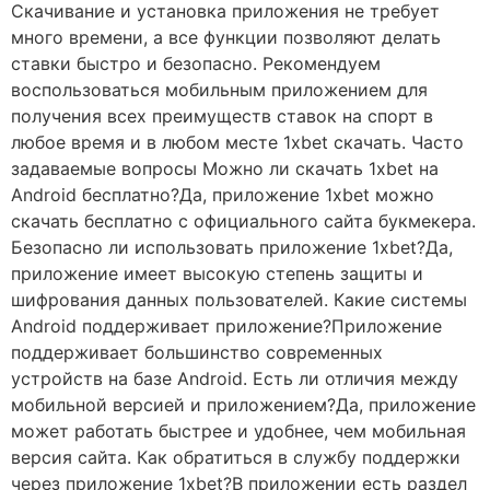
Скачивание и установка приложения не требует
много времени, а все функции позволяют делать
ставки быстро и безопасно. Рекомендуем
воспользоваться мобильным приложением для
получения всех преимуществ ставок на спорт в
любое время и в любом месте 1xbet скачать. Часто
задаваемые вопросы Можно ли скачать 1xbet на
Android бесплатно?Да, приложение 1xbet можно
скачать бесплатно с официального сайта букмекера.
Безопасно ли использовать приложение 1xbet?Да,
приложение имеет высокую степень защиты и
шифрования данных пользователей. Какие системы
Android поддерживает приложение?Приложение
поддерживает большинство современных
устройств на базе Android. Есть ли отличия между
мобильной версией и приложением?Да, приложение
может работать быстрее и удобнее, чем мобильная
версия сайта. Как обратиться в службу поддержки
через приложение 1xbet?В приложении есть раздел