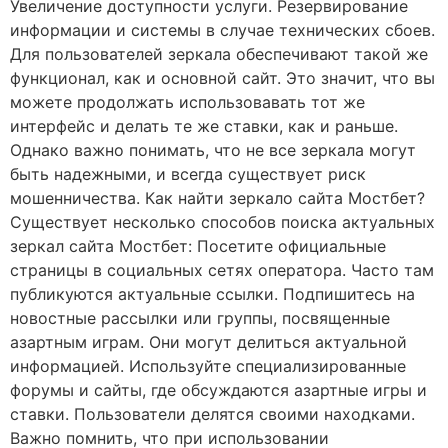
Увеличение доступности услуги. Резервирование
информации и системы в случае технических сбоев.
Для пользователей зеркала обеспечивают такой же
функционал, как и основной сайт. Это значит, что вы
можете продолжать использовавать тот же
интерфейс и делать те же ставки, как и раньше.
Однако важно понимать, что не все зеркала могут
быть надежными, и всегда существует риск
мошенничества. Как найти зеркало сайта Мостбет?
Существует несколько способов поиска актуальных
зеркал сайта Мостбет: Посетите официальные
страницы в социальных сетях оператора. Часто там
публикуются актуальные ссылки. Подпишитесь на
новостные рассылки или группы, посвященные
азартным играм. Они могут делиться актуальной
информацией. Используйте специализированные
форумы и сайты, где обсуждаются азартные игры и
ставки. Пользователи делятся своими находками.
Важно помнить, что при использовании