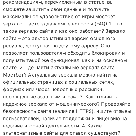
рекомендациям, перечисленным в статье, вы
сможете защитить свои данные и получить
максимальное удовольствие от игры мостбет
зеркало. Часто задаваемые вопросы (FAQ) 1. Что
такое зеркало сайта и как оно работает? Зеркало
сайта – это альтернативная версия основного
ресурса, доступная по другому адресу. Оно
позволяет пользователям обходить блокировки и
получать такой же функционал, как и на основном
сайте. 2. Где найти актуальные зеркала сайта
Мостбет? Актуальные зеркала можно найти на
официальных страницах в социальных сетях,
форумах или через новостные рассылки,
посвященные азартным играм. 3. Как отличить
надежное зеркало от мошеннического? Проверяйте
безопасность сайта (наличие HTTPS), ищите отзывы
пользователей, наличие поддержки и лицензию на
ведение игорной деятельности. 4. Какие
альтернативные сайты для ставок существуют?