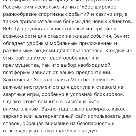
Рассмотрим несколько из них: 1xBet: широкое
разнообразие спортивных событий и казино игр, а
также привлекательные бонусы для новых клиентов.
Betcity: предлагает качественный интерфейс и
возможности для ставок на живые события. Зенит:
обладает удобным мобильным приложением и
различными акциями для пользователей. Каждый из
этих сайтов имеет свои особенности и
преимущества, так что выбор необходимой
платформы зависит от ваших предпочтений.
Заключение Зеркало сайта Мостбет является
важным инструментом для доступа к ставкам на
азартные игры, особенно в условиях блокировок.
Однако стоит помнить о рисках и быть
внимательным. Важно тщательно выбирать, какое
зеркало или альтернативный сайт использовать для
ставок, обращая внимание на безопасность и
отзывы других пользователей. Следуя