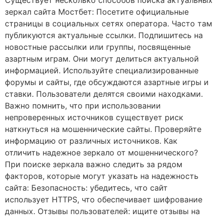
зеркал сайта Мостбет: Посетите официальные
страницы в социальных сетях оператора. Часто там
публикуются актуальные ссылки. Подпишитесь на
новостные рассылки или группы, посвященные
азартным играм. Они могут делиться актуальной
информацией. Используйте специализированные
форумы и сайты, где обсуждаются азартные игры и
ставки. Пользователи делятся своими находками.
Важно помнить, что при использовании
непроверенных источников существует риск
наткнуться на мошеннические сайты. Проверяйте
информацию от различных источников. Как
отличить надежное зеркало от мошеннического?
При поиске зеркала важно следить за рядом
факторов, которые могут указать на надежность
сайта: Безопасность: убедитесь, что сайт
использует HTTPS, что обеспечивает шифрование
данных. Отзывы пользователей: ищите отзывы на