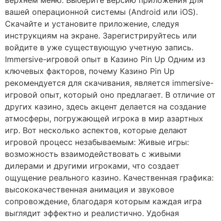
верхнем меню. Выберите версию приложения для
вашей операционной системы (Android или iOS).
Скачайте и установите приложение, следуя
инструкциям на экране. Зарегистрируйтесь или
войдите в уже существующую учетную запись.
Immersive-игровой опыт в Казино Pin Up Одним из
ключевых факторов, почему Казино Pin Up
рекомендуется для скачивания, является immersive-
игровой опыт, который оно предлагает. В отличие от
других казино, здесь акцент делается на создание
атмосферы, погружающей игрока в мир азартных
игр. Вот несколько аспектов, которые делают
игровой процесс незабываемым: Живые игры:
возможность взаимодействовать с живыми
дилерами и другими игроками, что создает
ощущение реального казино. Качественная графика:
высококачественная анимация и звуковое
сопровождение, благодаря которым каждая игра
выглядит эффектно и реалистично. Удобная