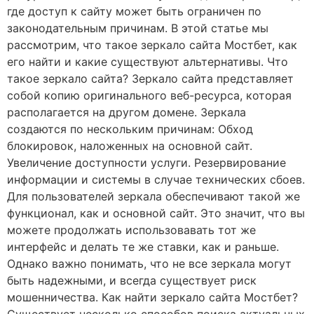
где доступ к сайту может быть ограничен по
законодательным причинам. В этой статье мы
рассмотрим, что такое зеркало сайта Мостбет, как
его найти и какие существуют альтернативы. Что
такое зеркало сайта? Зеркало сайта представляет
собой копию оригинального веб-ресурса, которая
располагается на другом домене. Зеркала
создаются по нескольким причинам: Обход
блокировок, наложенных на основной сайт.
Увеличение доступности услуги. Резервирование
информации и системы в случае технических сбоев.
Для пользователей зеркала обеспечивают такой же
функционал, как и основной сайт. Это значит, что вы
можете продолжать использовавать тот же
интерфейс и делать те же ставки, как и раньше.
Однако важно понимать, что не все зеркала могут
быть надежными, и всегда существует риск
мошенничества. Как найти зеркало сайта Мостбет?
Существует несколько способов поиска актуальных