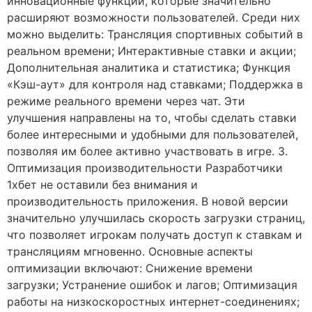
инновационные функции, которые значительно
расширяют возможности пользователей. Среди них
можно выделить: Трансляция спортивных событий в
реальном времени; Интерактивные ставки и акции;
Дополнительная аналитика и статистика; Функция
«Кэш-аут» для контроля над ставками; Поддержка в
режиме реального времени через чат. Эти
улучшения направлены на то, чтобы сделать ставки
более интересными и удобными для пользователей,
позволяя им более активно участвовать в игре. 3.
Оптимизация производительности Разработчики
1хбет не оставили без внимания и
производительность приложения. В новой версии
значительно улучшилась скорость загрузки страниц,
что позволяет игрокам получать доступ к ставкам и
трансляциям мгновенно. Основные аспекты
оптимизации включают: Снижение времени
загрузки; Устранение ошибок и лагов; Оптимизация
работы на низкоскоростных интернет-соединениях;